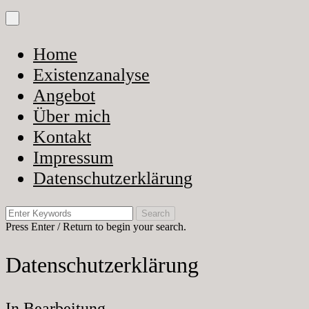
Skip
Primary
to
Menu
content
Home
Existenzanalyse
Angebot
Über mich
Kontakt
Impressum
Datenschutzerklärung
Search
for:
Press Enter / Return to begin your search.
Datenschutzerklärung
In Bearbeitung